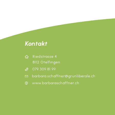
u
u
n
n
g
g
e
e
n
n
Kontakt
S
Riedstrasse 4
u
8112 Otelfingen
079 309 81 99
c
barbara.schaffner@grunliberale.ch
h
www.barbaraschaffner.ch
-
u
n