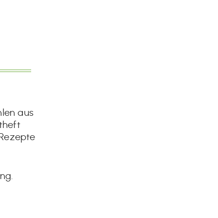
hlen aus
theft
 Rezepte
ng.