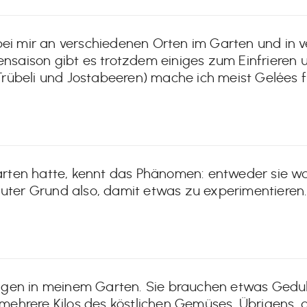
 mir an verschiedenen Orten im Garten und in ve
rensaison gibt es trotzdem einiges zum Einfrieren
rübeli und Jostabeeren) mache ich meist Gelées f
rten hatte, kennt das Phänomen: entweder sie wa
guter Grund also, damit etwas zu experimentieren.
gen in meinem Garten. Sie brauchen etwas Geduld 
t mehrere Kilos des köstlichen Gemüses. Übrigens, a