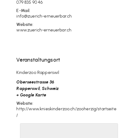
079 835 90 46
E-Mail:
info@zuerich-erneuerbar.ch
Website:
www.zuerich-erneuerbar.ch
Veranstaltungsort
Kinderzoo Rapperswil
Oberseestrasse 36
Rapperswil
,
Schweiz
+ Google Karte
Website:
http://www.knieskinderzoo.ch/zooherzig/startseite
/