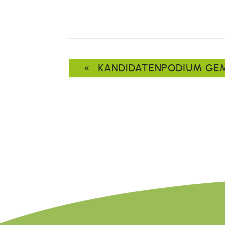
«
KANDIDATENPODIUM GE