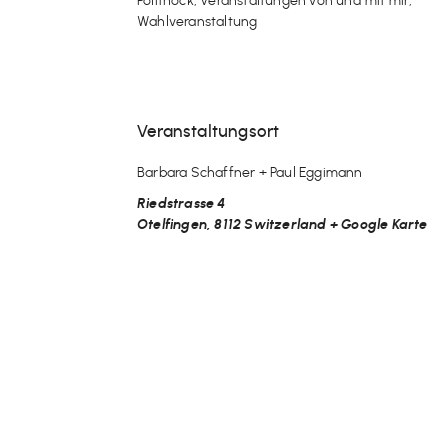
Polithöck
,
Veranstaltungen von und mit mir
,
Wahlveranstaltung
Veranstaltungsort
Barbara Schaffner + Paul Eggimann
Riedstrasse 4
Otelfingen
,
8112
Switzerland
+ Google Karte