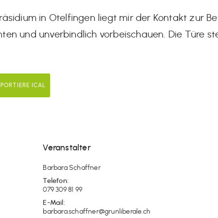
sidium in Otelfingen liegt mir der Kontakt zur Be
ten und unverbindlich vorbeischauen. Die Türe st
XPORTIERE ICAL
Veranstalter
Barbara Schaffner
Telefon:
079 309 81 99
E-Mail:
barbara.schaffner@grunliberale.ch