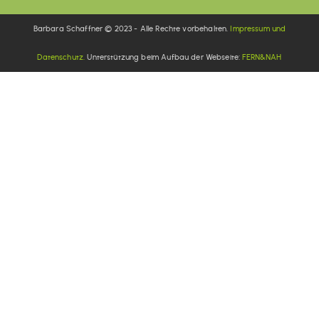
Barbara Schaffner © 2023 - Alle Rechte vorbehalten.
Impressum und
Datenschutz.
Unterstützung beim Aufbau der Webseite:
FERN&NAH