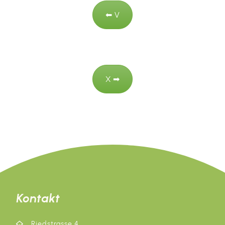
⬅︎ V
X ➡︎
Kontakt
Riedstrasse 4