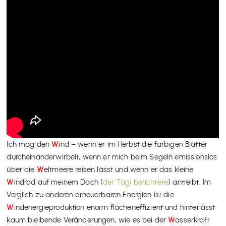
Ich mag den
W
ind – wenn er im Herbst die farbigen Blätter
durcheinanderwirbelt, wenn er mich beim Segeln emissionslos
über die
W
eltmeere reisen lässt und wenn er das kleine
W
indrad auf meinem Dach (
der Tagi berichtete
) antreibt. Im
Verglich zu anderen erneuerbaren Energien ist die
W
indenergieproduktion enorm flächeneffizient und hinterlässt
kaum bleibende Veränderungen, wie es bei der
W
asserkraft