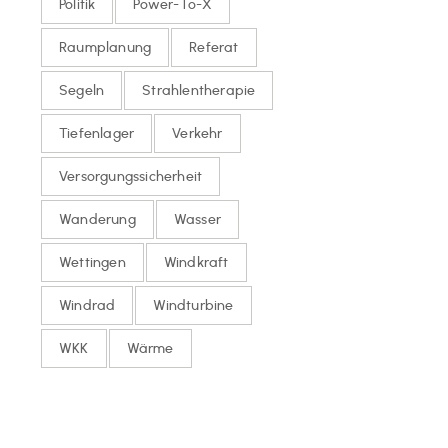
Politik
Power-To-X
Raumplanung
Referat
Segeln
Strahlentherapie
Tiefenlager
Verkehr
Versorgungssicherheit
Wanderung
Wasser
Wettingen
Windkraft
Windrad
Windturbine
WKK
Wärme