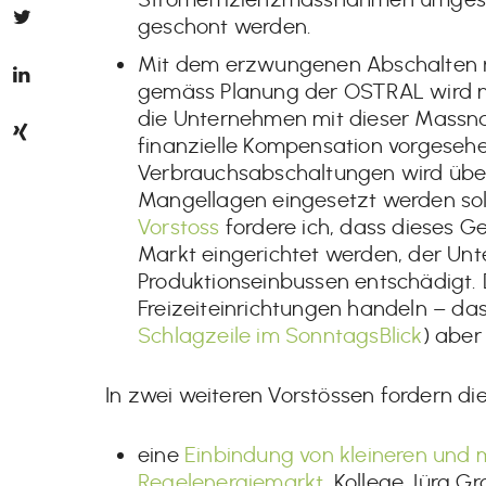
geschont werden.
Mit dem erzwungenen Abschalten r
gemäss Planung der OSTRAL wird nic
die Unternehmen mit dieser Massna
finanzielle Kompensation vorgesehen
Verbrauchsabschaltungen wird über 
Mangellagen eingesetzt werden soll
Vorstoss
fordere ich, dass dieses Gel
Markt eingerichtet werden, der Unte
Produktionseinbussen entschädigt. 
Freizeiteinrichtungen handeln – das
Schlagzeile im SonntagsBlick
) aber
In zwei weiteren Vorstössen fordern di
eine
Einbindung von kleineren und 
Regelenergiemarkt
. Kollege Jürg G