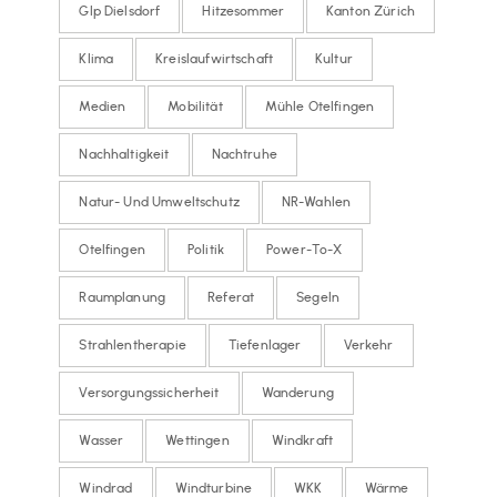
Glp Dielsdorf
Hitzesommer
Kanton Zürich
Klima
Kreislaufwirtschaft
Kultur
Medien
Mobilität
Mühle Otelfingen
Nachhaltigkeit
Nachtruhe
Natur- Und Umweltschutz
NR-Wahlen
Otelfingen
Politik
Power-To-X
Raumplanung
Referat
Segeln
Strahlentherapie
Tiefenlager
Verkehr
Versorgungssicherheit
Wanderung
Wasser
Wettingen
Windkraft
Windrad
Windturbine
WKK
Wärme