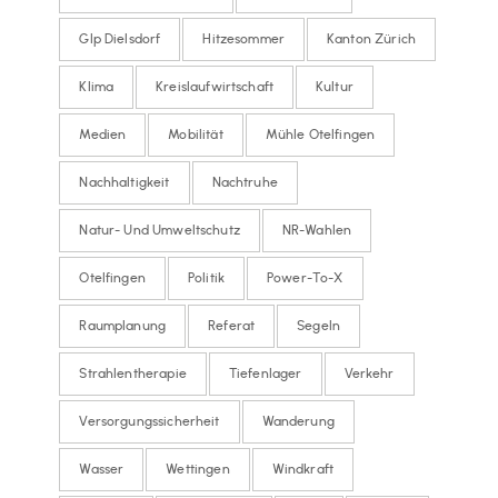
Glp Dielsdorf
Hitzesommer
Kanton Zürich
Klima
Kreislaufwirtschaft
Kultur
Medien
Mobilität
Mühle Otelfingen
Nachhaltigkeit
Nachtruhe
Natur- Und Umweltschutz
NR-Wahlen
Otelfingen
Politik
Power-To-X
Raumplanung
Referat
Segeln
Strahlentherapie
Tiefenlager
Verkehr
Versorgungssicherheit
Wanderung
Wasser
Wettingen
Windkraft