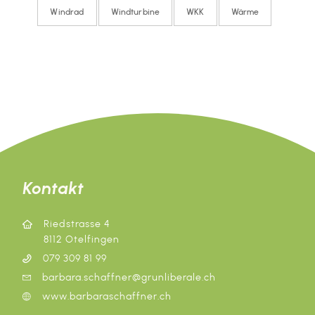
Windrad
Windturbine
WKK
Wärme
Kontakt
Riedstrasse 4
8112 Otelfingen
079 309 81 99
barbara.schaffner@grunliberale.ch
www.barbaraschaffner.ch