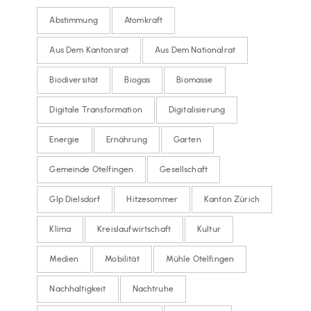
Abstimmung
Atomkraft
Aus Dem Kantonsrat
Aus Dem Nationalrat
Biodiversität
Biogas
Biomasse
Digitale Transformation
Digitalisierung
Energie
Ernährung
Garten
Gemeinde Otelfingen
Gesellschaft
Glp Dielsdorf
Hitzesommer
Kanton Zürich
Klima
Kreislaufwirtschaft
Kultur
Medien
Mobilität
Mühle Otelfingen
Nachhaltigkeit
Nachtruhe