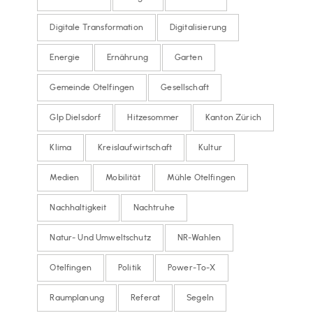
Digitale Transformation
Digitalisierung
Energie
Ernährung
Garten
Gemeinde Otelfingen
Gesellschaft
Glp Dielsdorf
Hitzesommer
Kanton Zürich
Klima
Kreislaufwirtschaft
Kultur
Medien
Mobilität
Mühle Otelfingen
Nachhaltigkeit
Nachtruhe
Natur- Und Umweltschutz
NR-Wahlen
Otelfingen
Politik
Power-To-X
Raumplanung
Referat
Segeln