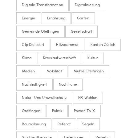
Digitale Transformation
Digitalisierung
Energie
Ernährung
Garten
Gemeinde Otelfingen
Gesellschaft
Glp Dielsdorf
Hitzesommer
Kanton Zürich
Klima
Kreislaufwirtschaft
Kultur
Medien
Mobilität
Mühle Otelfingen
Nachhaltigkeit
Nachtruhe
Natur- Und Umweltschutz
NR-Wahlen
Otelfingen
Politik
Power-To-X
Raumplanung
Referat
Segeln
Strahlentherapie
Tiefenlager
Verkehr